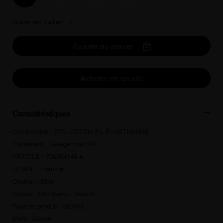
Guide des Tailles
Ajouter au panier
Acheter en un clic
Caractéristiques
Composition : 97% COTON 3% ÉLASTHANNE
Traitement : Lavage max 30º
ARTICLE : 700354143-4
GENRE : Femme
Couleur : Bleu
Saison : Primavera - Verano
Type de produit : JEANS
Motif : Denim