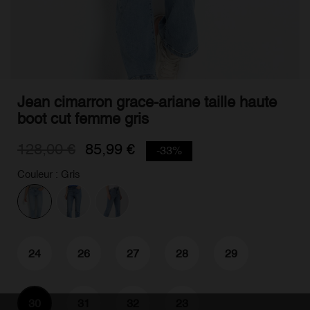
Jean cimarron grace-ariane taille haute
boot cut femme gris
128,00 €
85,99 €
-33%
Couleur : Gris
24
26
27
28
29
30
31
32
23