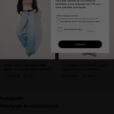
Pour être informé de nos offres et
bénéficier d'une réduction de 10% sur
votre première commande.
J'accepte de recevoir les offres Cimarron Jeans
Jean droit claudia-vade
Pantalon slim taille haute
taille mi-haute bleu femme
rose femme cimarron
128,00 €
51,99 €
114,00 €
76,99 €
Instagram
Rejoignez la communauté