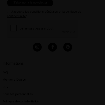
S'abonner à la newsletter
J'accepte les
conditions générales
et la
politique de
confidentialité
*
Informations
FAQ
Mentions légales​
CGV
Données personnelles
Politique de confidentialité