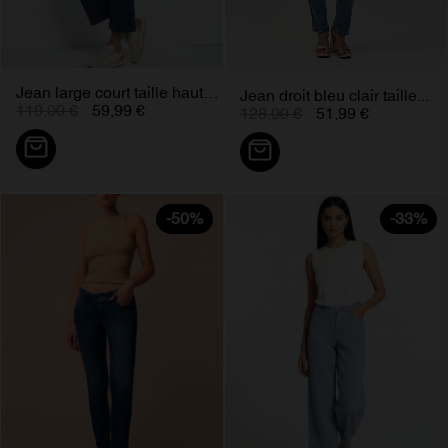
Jean large court taille haute...
Jean droit bleu clair taille...
119,00 €
59,99 €
128,00 €
51,99 €
-50%
-33%