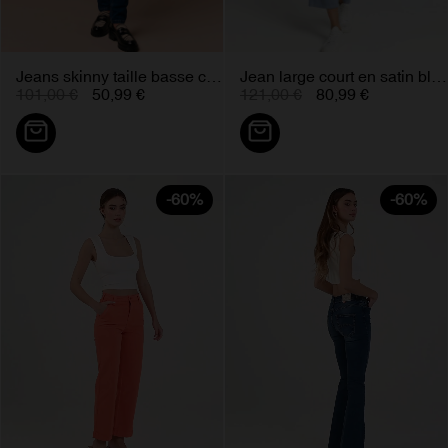
Jeans skinny taille basse cassis...
Jean large court en satin bleu...
101,00 €
50,99 €
121,00 €
80,99 €
-60%
-60%