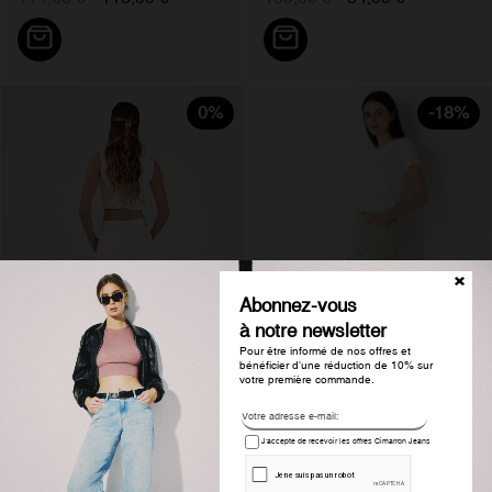
0%
-18%
Abonnez-vous
à notre newsletter
Pour être informé de nos offres et
bénéficier d'une réduction de 10% sur
votre première commande.
J'accepte de recevoir les offres Cimarron Jeans
Pantalon bootcut taille haute...
Pantalon slim nouflore-enova...
125,00 €
102,99 €
114,00 €
113,99 €