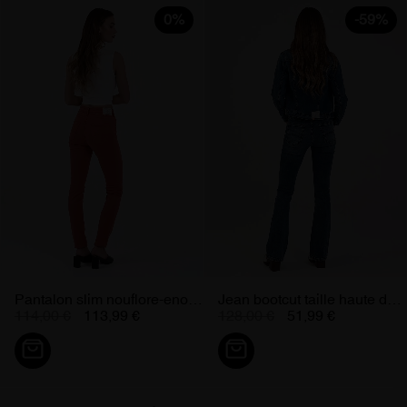
0%
-59%
Pantalon slim nouflore-enova...
Jean bootcut taille haute denim...
114,00 €
113,99 €
128,00 €
51,99 €