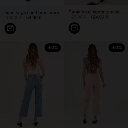
Pantalon cimarron gracia-nectar...
Jean large court brun aurora...
125,00 €
124,99 €
109,00 €
54,99 €
-60%
-60%