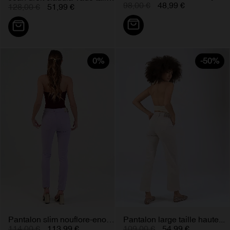
98,00 €
48,99 €
128,00 €
51,99 €
0%
-50%
Pantalon slim nouflore-enova...
Pantalon large taille haute...
114,00 €
113,99 €
109,00 €
54,99 €