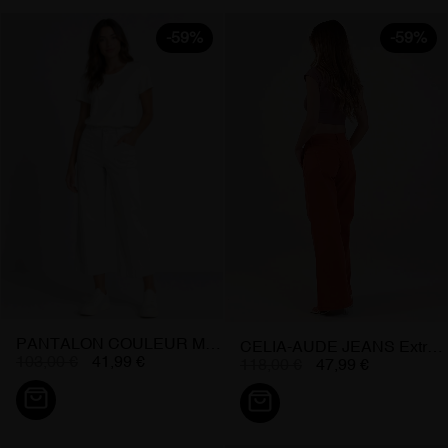
-59%
-59%
PANTALON COULEUR MARTINA-YONNE...
CELIA-AUDE JEANS Extra Flare Low...
103,00 €
41,99 €
118,00 €
47,99 €