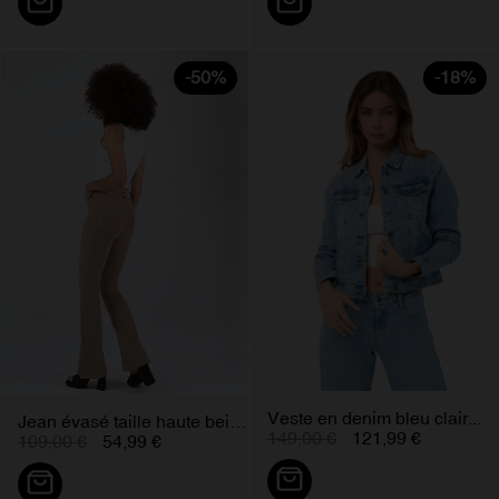
-50%
-18%
Veste en denim bleu clair...
Jean évasé taille haute beige...
149,00 €
121,99 €
109,00 €
54,99 €