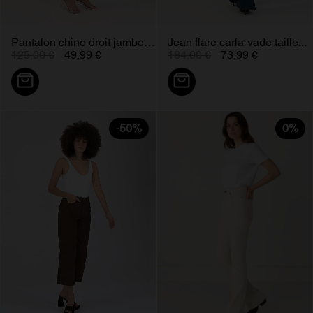
Pantalon chino droit jambe large...
Jean flare carla-vade taille...
125,00 €
49,99 €
184,00 €
73,99 €
-50%
0%