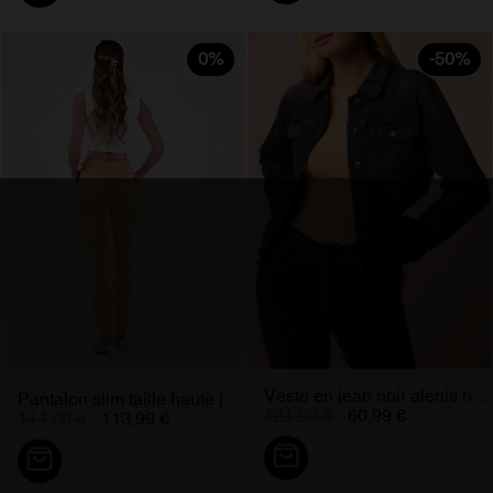
0%
-50%
Veste en jean noir alenis hugo...
Pantalon slim taille haute jaune...
121,00 €
60,99 €
114,00 €
113,99 €