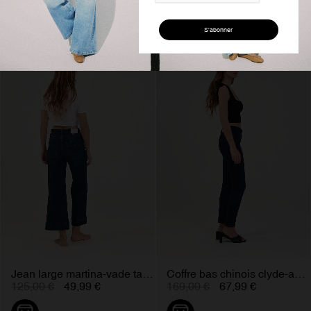
-60%
-60%
Jean large martina-vade taille...
Coffre bas chinois clyde-aude en...
125,00 €
49,99 €
169,00 €
67,99 €