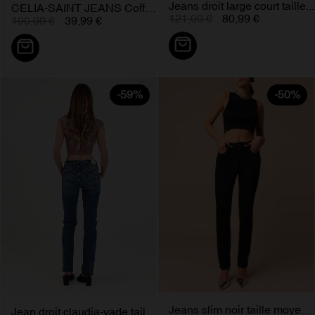
Jeans droit large court taille...
CELIA-SAINT JEANS Coffret Extra...
121,00 €
80,99 €
100,00 €
39,99 €
-59%
-50%
Jeans slim noir taille moyenne...
Jean droit claudia-vade taille...