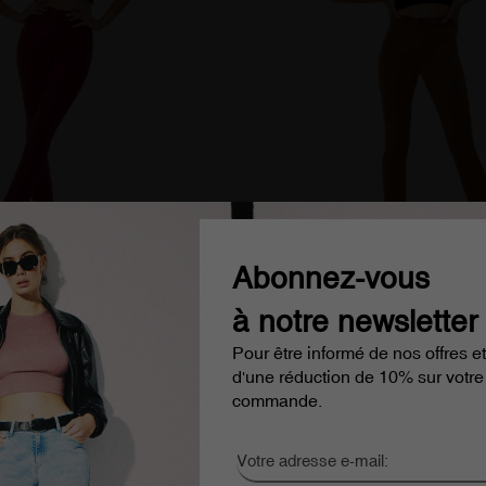
Abonnez-vous
à notre newsletter
 nouflore saten rouge taille
Pantalon slim en satin taille
Pour être informé de nos offres et
mme
femme
d'une réduction de 10% sur votre
99 €
99,00 €
49,99 €
commande.