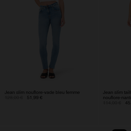
Jean slim nouflore-vade bleu femme
Jean slim tai
128,00 €
51,99 €
nouflore-nan
114,00 €
45