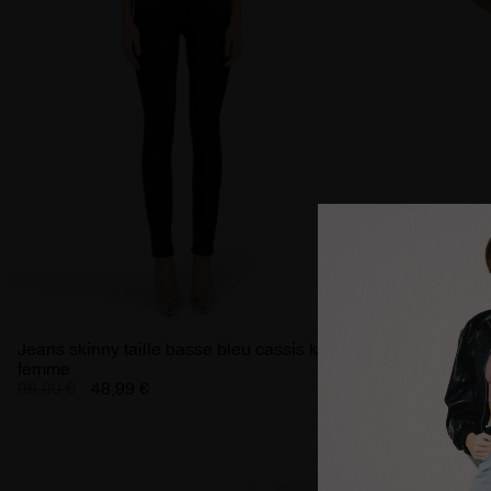
Jeans skinny taille basse bleu cassis kyra
Pantalon slim
femme
moyenne fe
98,00 €
48,99 €
99,00 €
49,