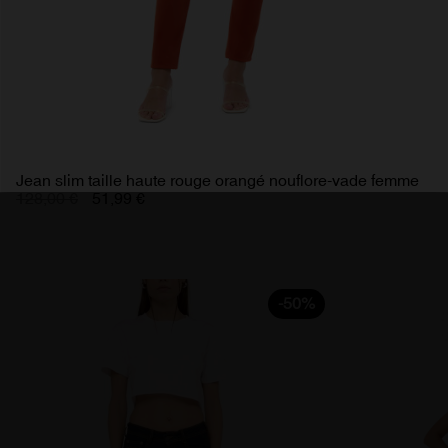
Jean slim taille haute rouge orangé nouflore-vade femme
128,00 €
51,99 €
-50%