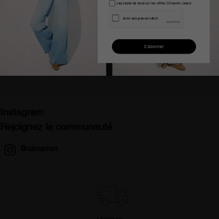
J'accepte de recevoir les offres Cimarron Jeans
Jean bermuda denim
Jean mom taille haute
coupe ample taille haute
bleu carole-vade femme
femme bleu
100,00 €
72,99 €
128,00 €
51,99 €
Instagram
Rejoignez la communauté
@cimarron