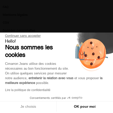
FAQ
Mentions légales​
CGV
Données personnelles
Continuer sans accepter
Politique de confidentialité
Hello!
Nous sommes les
La marque
cookies
Nous contacter
Livraison et retours
Cimarron Jeans utilise des cookies
nécessaires au bon fonctionnement du site.
Moyen de paiement
On utilise quelques services pour mesurer
Service client
notre audience,
entretenir la relation avec vous
et vous proposer
la
meilleure expérience
possible.
Lire la politique de confidentialité
Mon compte
Consentements certifiés par
Je choisis
OK pour moi