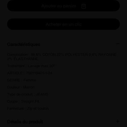
Ajouter au panier
Acheter en un clic
Caractéristiques
Composition : 66,6% COTON 22% POLYESTER 9,4% RAYONNE
2% ÉLASTHANNE
Traitement : Lavage max 30º
ARTICLE : 700119401-1-24
GENRE : Femme
Couleur : Marron
Type de produit : JEANS
Coupe : Straight Fit
Fermeture : Zip et bouton
Détails du produit