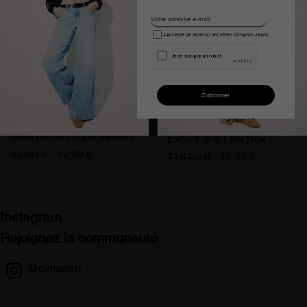
J'accepte de recevoir les offres Cimarron Jeans
Jean cimarron carla-denim
CELIA-AUDE JEANS
taille haute coupe évasée
Extra Flare Low Box |
femme
Taille en pouces
95,00 €
47,99 €
118,00 €
47,99 €
Instagram
Rejoignez la communauté
@cimarron