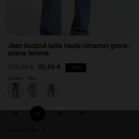
Jean bootcut taille haute cimarron grace-
ariane femme
128,00 €
85,99 €
-33%
Couleur : Bleu
25
26
29
23
Guide des Tailles