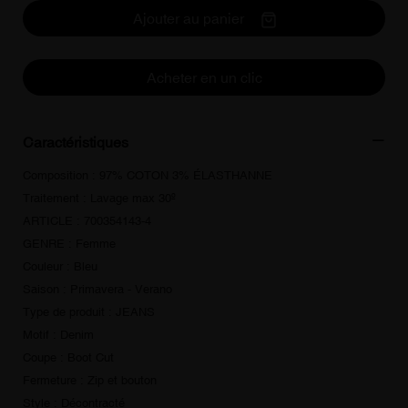
Ajouter au panier
Acheter en un clic
Caractéristiques
Composition : 97% COTON 3% ÉLASTHANNE
Traitement : Lavage max 30º
ARTICLE : 700354143-4
GENRE : Femme
Couleur : Bleu
Saison : Primavera - Verano
Type de produit : JEANS
Motif : Denim
Coupe : Boot Cut
Fermeture : Zip et bouton
Style : Décontracté