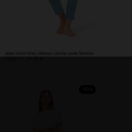
Jean mom bleu délavé carole-vade femme
128,00 €
51,99 €
-60%