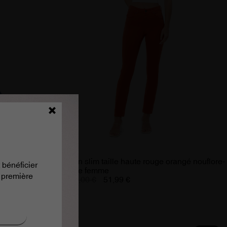
nim bleu femme
Jean slim taille haute rouge orangé nouflore-
 bénéficier
vade femme
 première
128,00 €
51,99 €