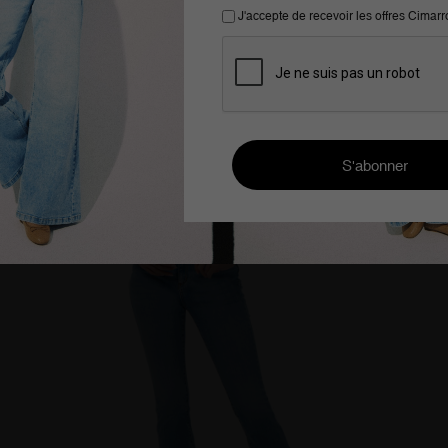
-59%
J'accepte de recevoir les offres Cimar