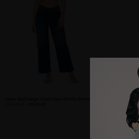
Jean droit large court bleu denim femme
Jean slim nouf
125,00 €
49,99 €
haute femme
114,00 €
45