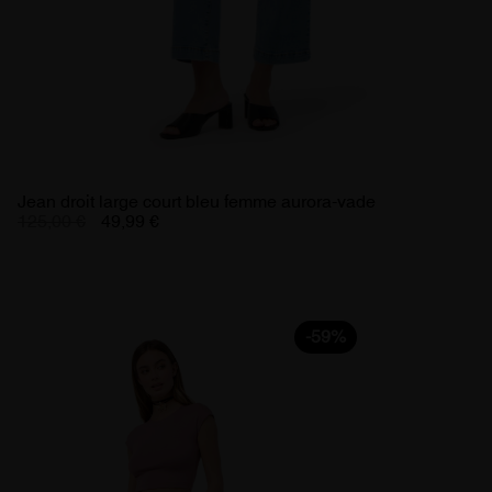
Jean droit large court bleu femme aurora-vade
125,00 €
49,99 €
-59%