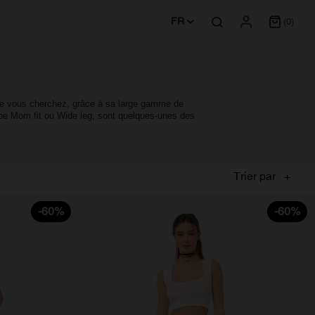
FR
(0)
e vous cherchez, grâce à sa large gamme de 
upe Mom fit ou Wide leg, sont quelques-unes des 
Trier par
-60%
-60%