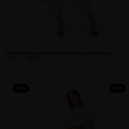
Jean droit large cropped blanc femme aurora-enova
121,00 €
48,99 €
-59%
-59%