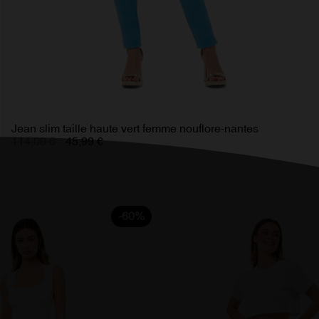
Jean slim taille haute vert femme nouflore-nantes
114,00 €
45,99 €
-60%