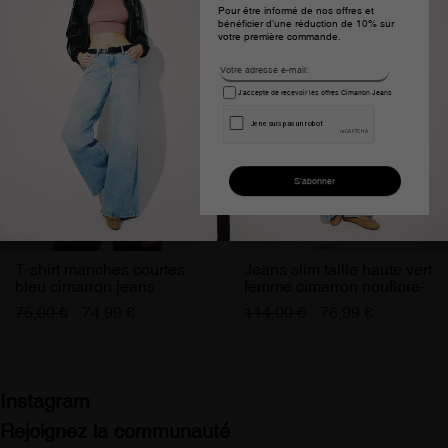
Pour être informé de nos offres et
bénéficier d'une réduction de 10% sur
votre première commande.
J'accepte de recevoir les offres Cimarron Jeans
T-shirt manches courtes
Jeans slim taille haute vert
bleu cimarron jeans
femme cimarron nouflore-
femme
pigm
75,00 €
74,99 €
114,00 €
76,99 €
Instagram
Rejoignez la communauté