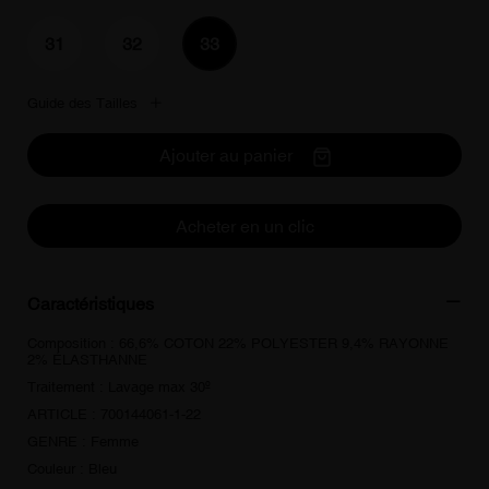
31
32
33
Guide des Tailles
Ajouter au panier
Acheter en un clic
Caractéristiques
Composition : 66,6% COTON 22% POLYESTER 9,4% RAYONNE
2% ÉLASTHANNE
Traitement : Lavage max 30º
ARTICLE : 700144061-1-22
GENRE : Femme
Couleur : Bleu