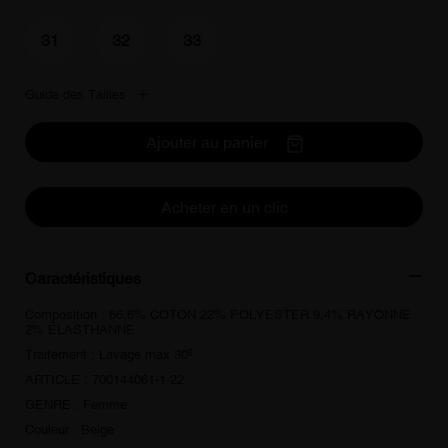
31
32
33
Guide des Tailles
Ajouter au panier
Acheter en un clic
Caractéristiques
Composition : 66,6% COTON 22% POLYESTER 9,4% RAYONNE
2% ÉLASTHANNE
Traitement : Lavage max 30º
ARTICLE : 700144061-1-22
GENRE : Femme
Couleur : Beige