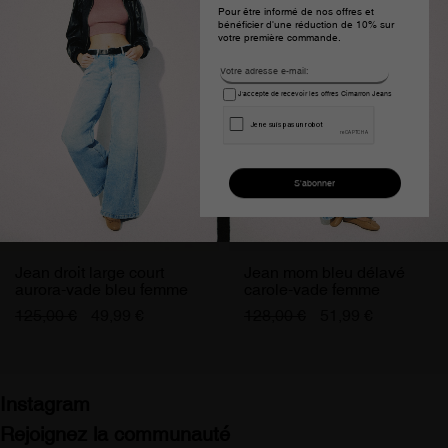
Pour être informé de nos offres et
bénéficier d'une réduction de 10% sur
votre première commande.
J'accepte de recevoir les offres Cimarron Jeans
Jean droit large court
Jean mom bleu délavé
aurora-vade bleu femme
carole-vade femme
125,00 €
49,99 €
128,00 €
51,99 €
Instagram
Rejoignez la communauté