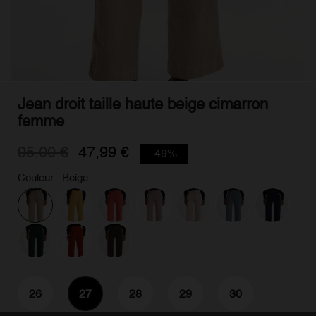
Jean droit taille haute beige cimarron
femme
95,00 €
47,99 €
-49%
Couleur : Beige
26
27
28
29
30