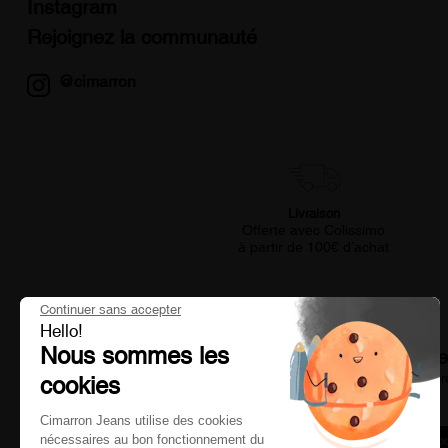
Instagram
Rejoignez la communauté
@cimarron
Livraison
Offerte avec Colissimo
à partir de 100€ d’achat
Continuer sans accepter
Hello!
Nous sommes les
Restez informé de nos bons plans et nouv
Et recevez un code de réduction de 10% valable sur votre premi
cookies
Cimarron Jeans utilise des cookies
nécessaires au bon fonctionnement du
S'abo