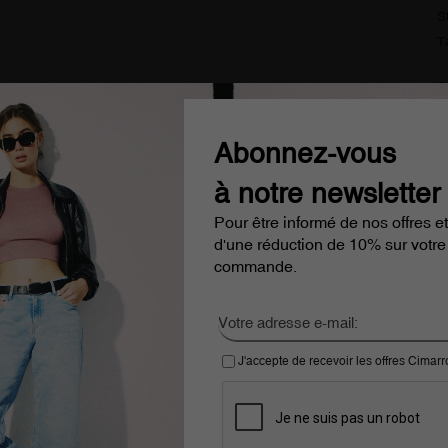
S
T
D
L
Abonnez-vous
gratuite à partir de 100€
Cimarron Jeans since 1978
à notre newsletter
Pour être informé de nos offres et
é par
d'une réduction de 10% sur votre
commande.
J'accepte de recevoir les offres Cimar