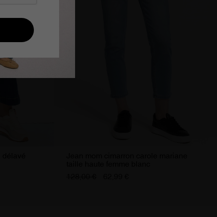
u délavé
Jean mom cimarron carole mariane
taille haute femme blanc
128,00 €
62,99 €