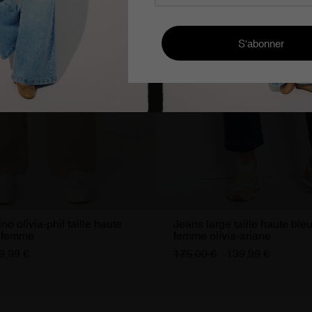
no olivia-phil taille haute
Jeans large taille haute ble
e femme
femme olivia-ariane
9,99 €
175,00 €
139,99 €