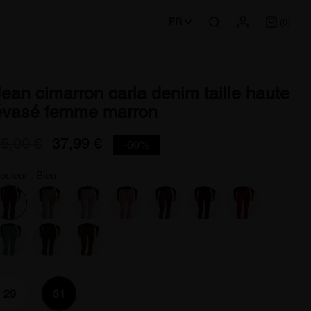
FR
(0)
Jean cimarron carla denim taille haute
évasé femme marron
5,00 €
37,99 €
-60%
ouleur : Bleu
29
31