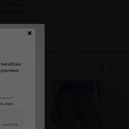
tyle : Basique
aille : CAJA ALTA
étails du produit
ivraison et retours
Chic sans effort
Nouveau : payez en 3X avec A
 bénéficier
 première
ron Jeans