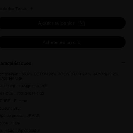
uide des Tailles
Ajouter au panier
Acheter en un clic
aractéristiques
omposition : 66,6% COTON 22% POLYESTER 9,4% RAYONNE 2%
LASTHANNE
raitement : Lavage max 30º
RTICLE : 700124014-1-22
ENRE : Femme
ouleur : Brun
ype de produit : JEANS
oupe : Flare
ermeture : Zip et bouton