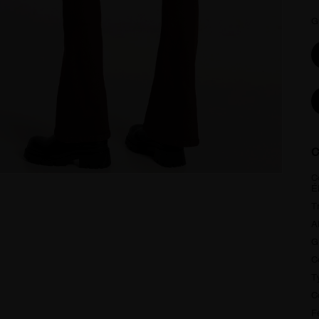
G
C
C
É
T
A
G
C
T
C
F