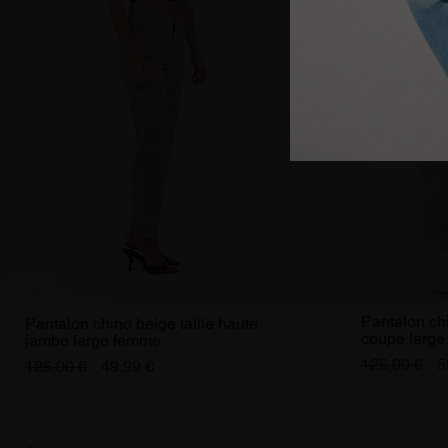
Pantalon chi
Pantalon chino beige taille haute
coupe larg
jambe large femme
125,00 €
5
125,00 €
49,99 €