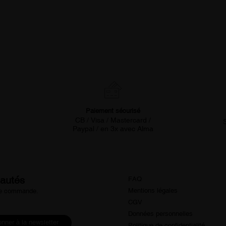
Paiement sécurisé
CB / Visa / Mastercard /
Paypal / en 3x avec Alma
eautés
FAQ
Mentions légales
ère commande.
CGV
Données personnelles
nner à la newsletter
Politique de confidentialité