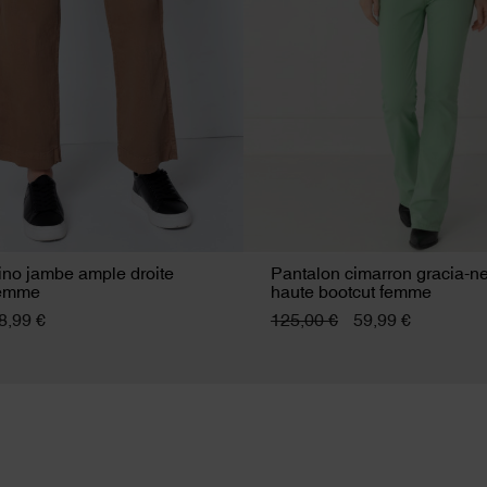
ino jambe ample droite
Pantalon cimarron gracia-nec
 femme
haute bootcut femme
8,99 €
125,00 €
59,99 €