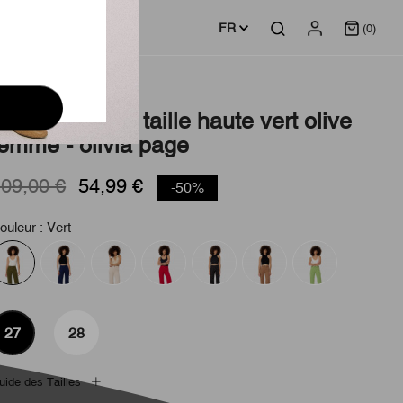
FR
(0)
antalon large taille haute vert olive
femme - olivia page
09,00 €
54,99 €
-50%
ouleur : Vert
27
28
uide des Tailles