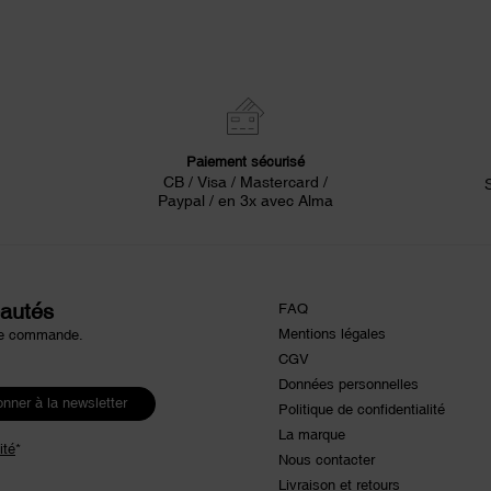
Paiement sécurisé
CB / Visa / Mastercard /
Paypal / en 3x avec Alma
eautés
FAQ
Mentions légales
ère commande.
CGV
Données personnelles
nner à la newsletter
Politique de confidentialité
La marque
ité
*
Nous contacter
Livraison et retours