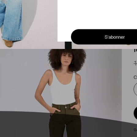
 femme - olivia page
P
1
C
G