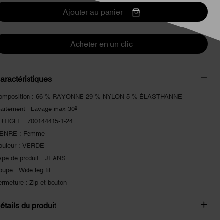
Ajouter au panier
Acheter en un clic
aractéristiques
omposition : 66 % RAYONNE 29 % NYLON 5 % ÉLASTHANNE
raitement : Lavage max 30º
RTICLE : 700144415-1-24
ENRE : Femme
ouleur : VERDE
ype de produit : JEANS
oupe : Wide leg fit
ermeture : Zip et bouton
étails du produit