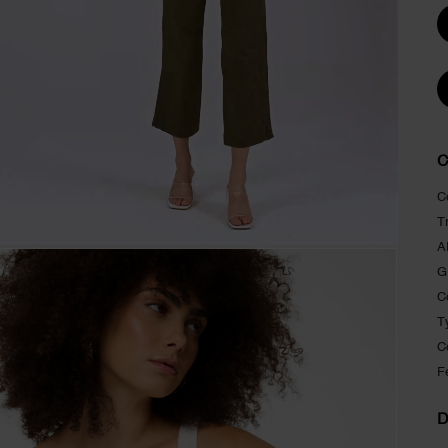
C
C
T
A
G
C
T
C
F
D