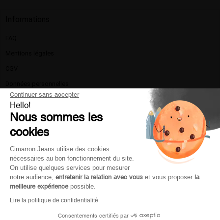
Informations
FAQ
Mentions légales​
CGV
Données personnelles
Continuer sans accepter
Politique de confidentialité
Hello!
Nous sommes les
La marque
cookies
Nous contacter
Livraison et retours
Cimarron Jeans utilise des cookies
nécessaires au bon fonctionnement du site.
Moyen de paiement
On utilise quelques services pour mesurer
Service client
notre audience,
entretenir la relation avec vous
et vous proposer
la
meilleure expérience
possible.
Lire la politique de confidentialité
Mon compte
Consentements certifiés par