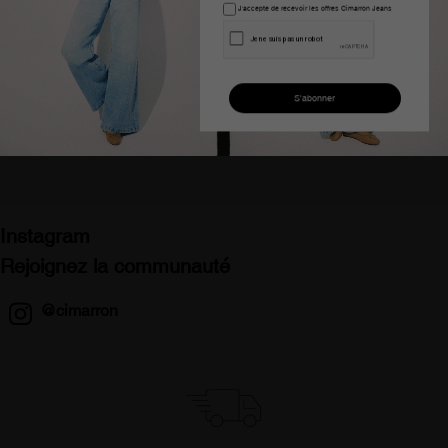
J'accepte de recevoir les offres Cimarron Jeans
Pantalon chino large taille
Pantalon coupe ballon
haute olivia nectar femme
beige berta page femme
125,00 €
82,99 €
109,00 €
54,99 €
Instagram
Rejoignez la communauté
@cimarron