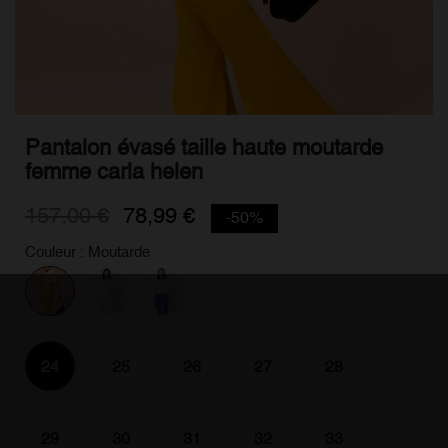
Pantalon évasé taille haute moutarde
femme carla helen
157,00 €
78,99 €
-50%
Couleur : Moutarde
24
25
26
27
28
29
30
31
32
33