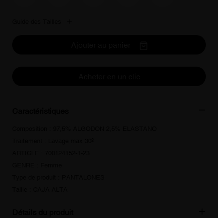
Guide des Tailles
Ajouter au panier
Acheter en un clic
Caractéristiques
Composition : 97,5% ALGODON 2,5% ELASTANO
Traitement : Lavage max 30º
ARTICLE : 700124152-1-23
GENRE : Femme
Type de produit : PANTALONES
Taille : CAJA ALTA
Détails du produit