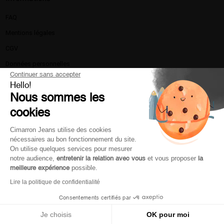
FAQ
Mentions légales​
CGV
Données personnelles
Continuer sans accepter
Politique de confidentialité
Hello!
Nous sommes les
La marque
cookies
Nous contacter
Livraison et retours
Cimarron Jeans utilise des cookies
nécessaires au bon fonctionnement du site.
Moyen de paiement
On utilise quelques services pour mesurer
Service client
notre audience,
entretenir la relation avec vous
et vous proposer
la
meilleure expérience
possible.
Lire la politique de confidentialité
Mon compte
Consentements certifiés par
Je choisis
OK pour moi