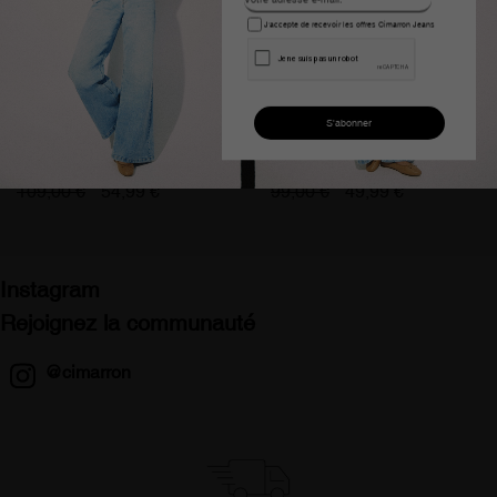
J'accepte de recevoir les offres Cimarron Jeans
Pantalon large bleu taille
Pantalon slim satin taille
haute olivia lein femme
moyenne bleu femme
nouflore
109,00 €
54,99 €
99,00 €
49,99 €
Instagram
Rejoignez la communauté
@cimarron