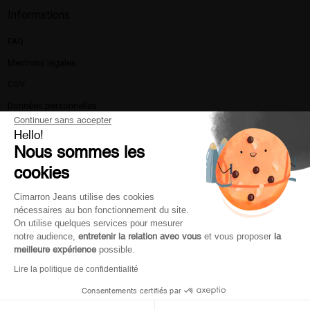
Informations
FAQ
Mentions légales​
CGV
Données personnelles
Continuer sans accepter
Politique de confidentialité
Hello!
Nous sommes les
La marque
cookies
Nous contacter
Livraison et retours
Cimarron Jeans utilise des cookies
nécessaires au bon fonctionnement du site.
Moyen de paiement
On utilise quelques services pour mesurer
Service client
notre audience,
entretenir la relation avec vous
et vous proposer
la
meilleure expérience
possible.
Lire la politique de confidentialité
Mon compte
Consentements certifiés par