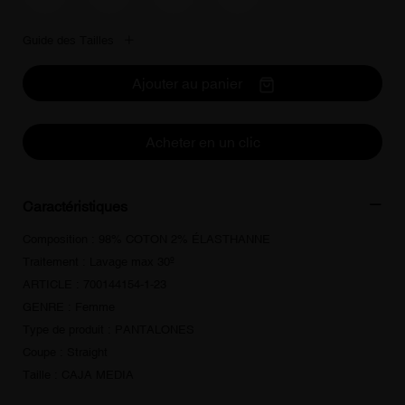
Guide des Tailles
Ajouter au panier
Acheter en un clic
Caractéristiques
Composition : 98% COTON 2% ÉLASTHANNE
Traitement : Lavage max 30º
ARTICLE : 700144154-1-23
GENRE : Femme
Type de produit : PANTALONES
Coupe : Straight
Taille : CAJA MEDIA