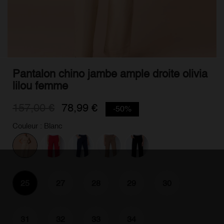
Pantalon chino jambe ample droite olivia
lilou femme
157,00 €
78,99 €
-50%
Couleur : Blanc
25
27
28
29
30
31
32
33
34