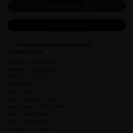
Ajouter au panier
Acheter en un clic

Produit disponible avec d'autres options
Caractéristiques
Composition : 100% TENCEL
Traitement : Lavage max 30º
ARTICLE : 700144143-4
GENRE : Femme
Couleur : Bleu
Saison : Primavera - Verano
Type de produit : PANTALONES
Motif : Straight Wide leg
Coupe : Straight Wide Leg
Fermeture : Zip et bouton