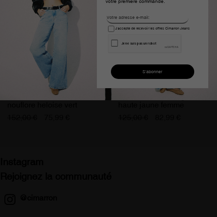
votre première commande.
J'accepte de recevoir les offres Cimarron Jeans
Pantalon slim taille haute
Pantalon chino large taille
nouflore heloise vert
haute jaune femme
femme
152,00 €
75,99 €
125,00 €
82,99 €
Instagram
Rejoignez la communauté
@cimarron