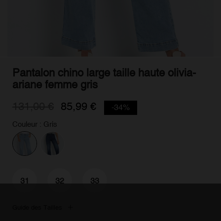
Pantalon chino large taille haute olivia-
ariane femme gris
131,00 €
85,99 €
-34%
Couleur : Gris
31
32
33
Guide des Tailles