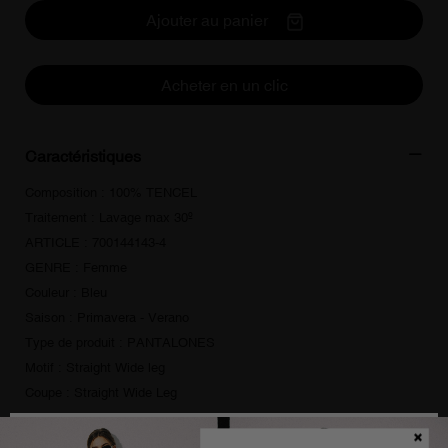
Ajouter au panier
Acheter en un clic
Caractéristiques
Composition : 100% TENCEL
Traitement : Lavage max 30º
ARTICLE : 700144143-4
GENRE : Femme
Couleur : Bleu
Saison : Primavera - Verano
Type de produit : PANTALONES
Motif : Straight Wide leg
Coupe : Straight Wide Leg
Fermeture : Zip et bouton
Style : Décontracté