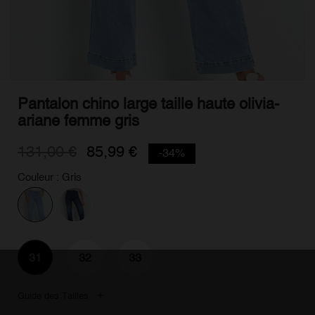
Pantalon chino large taille haute olivia-
ariane femme gris
131,00 €
85,99 €
-34%
Couleur : Gris
31
32
33
Guide des Tailles