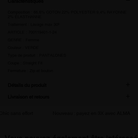
Caractéristiques
Composition : 66,6% COTON 22% POLYESTER 9,4% RAYONNE
2% ÉLASTHANNE
Traitement : Lavage max 30º
ARTICLE : 700119401-1-24
GENRE : Femme
Couleur : VERDE
Type de produit : PANTALONES
Coupe : Straight Fit
Fermeture : Zip et bouton
Détails du produit
Livraison et retours
c sans effort
Nouveau : payez en 3X avec ALMA