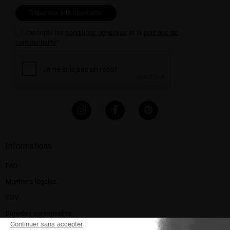
S'abonner à la newsletter
J'accepte les
conditions générales
et la
politique de
confidentialité
*
Informations
FAQ
Mentions légales​
CGV
Données personnelles
Continuer sans accepter
Politique de confidentialité