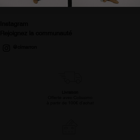
Instagram
Rejoignez la communauté
@cimarron
Livraison
Offerte avec Colissimo
à partir de 100€ d’achat