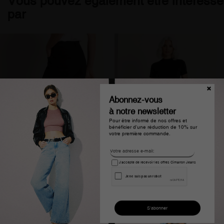
Vous pouvez également être intéressé
par
Abonnez-vous
à notre newsletter
Pour être informé de nos offres et
bénéficier d'une réduction de 10% sur
votre première commande.
J'accepte de recevoir les offres Cimarron Jeans
Jean slim noir taille
Jean mom noir carole
moyenne nouflore femme
blacky femme
109,00 €
54,99 €
109,00 €
54,99 €