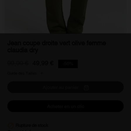
Jean coupe droite vert olive femme
claudia dry
99,00 €
49,99 €
-50%
Guide des Tailles
Ajouter au panier
Acheter en un clic

Rupture de stock