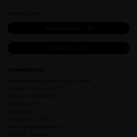
Guide des Tailles
Ajouter au panier
Acheter en un clic
Caractéristiques
Composition : 98% COTON 2% ÉLASTHANNE
Traitement : Lavage max 30º
ARTICLE : 700374844-2-25
GENRE : Femme
Couleur : Bleu
Type de produit : JEANS
Coupe : Straight Wide crop fit
Fermeture : Zip et bouton