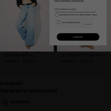
votre première commande.
J'accepte de recevoir les offres Cimarron Jeans
Pantalon large beige
PANTALON CHINO
olivia lein femme
OLIVIA-AUDE High Box
Droit Jambe large | Taille
109,00 €
54,99 €
125,00 €
49,99 €
en pouces
Instagram
Rejoignez la communauté
@cimarron