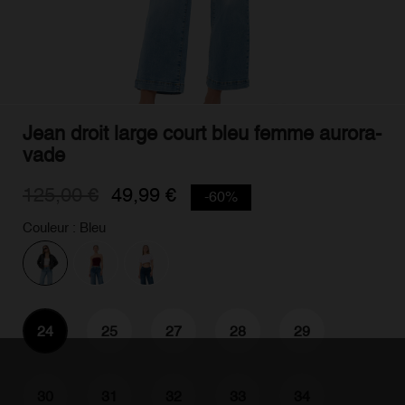
Jean droit large court bleu femme aurora-
vade
125,00 €
49,99 €
-60%
Couleur : Bleu
24
25
27
28
29
30
31
32
33
34