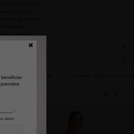
ype de produit : JEANS
oupe : Straight Fit
ermeture : Zip et bouton
tyle : Basique
aille : CAJA ALTA
étails du produit
ivraison et retours
Chic sans effort
Nouveau : payez en 3X avec ALMA
 bénéficier
 première
ron Jeans