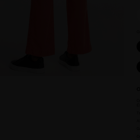
G
C
C
É
T
A
G
C