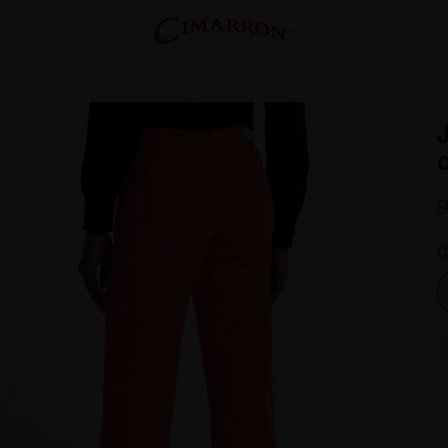
J
9
C