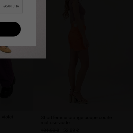
 violet
Short femme orange coupe courte
melrose-aude
131,00 €
52,99 €