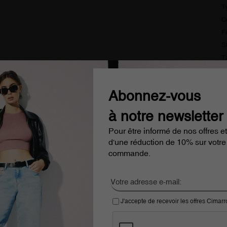
T
C
F
S
T
D
Abonnez-vous
L
à notre newsletter
uite à partir de 100€
Cimarron Jeans since 1978
Pour être informé de nos offres et
d'une réduction de 10% sur votre
commande.
é par
J'accepte de recevoir les offres Cimar