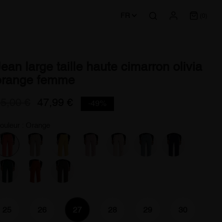
FR
(0)
ean large taille haute cimarron olivia
orange femme
5,00 €
47,99 €
-49%
ouleur : Orange
25
26
27
28
29
30