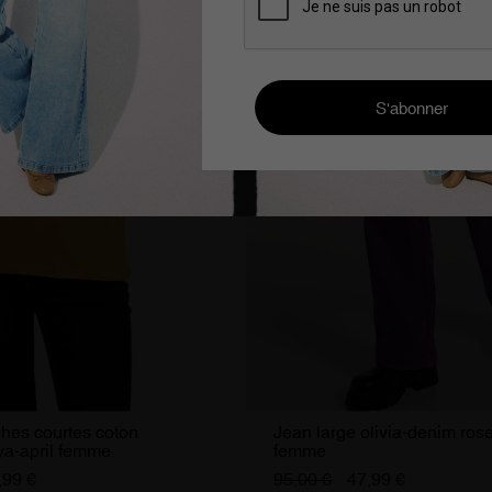
ches courtes coton
Jean large olivia-denim rose
ya-april femme
femme
,99 €
95,00 €
47,99 €