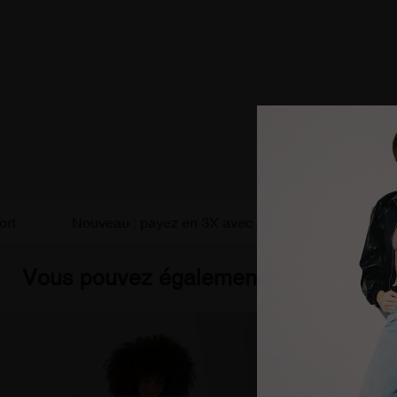
Nouveau : payez en 3X avec ALMA
Livraison grat
Vous pouvez également être intéress