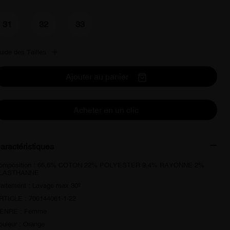
31
32
33
uide des Tailles
Ajouter au panier
Acheter en un clic
aractéristiques
omposition : 66,6% COTON 22% POLYESTER 9,4% RAYONNE 2%
LASTHANNE
raitement : Lavage max 30º
RTICLE : 700144061-1-22
ENRE : Femme
ouleur : Orange