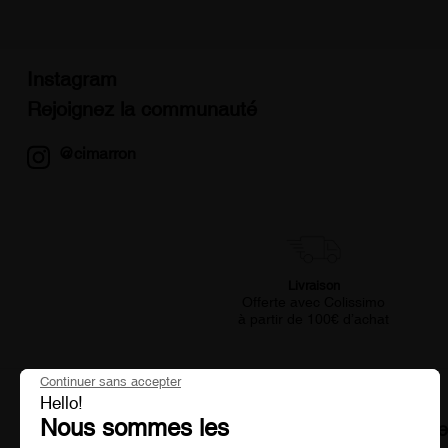
Instagram
Rejoignez la communauté
@cimarron
Livraison
Offerte avec Colissimo
à partir de 100€ d’achat
Continuer sans accepter
Hello!
Nous sommes les
Restez informé de nos bons plans et nouv