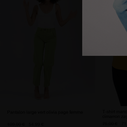
T-shirt man
Pantalon large vert olivia page femme
cimarron za
75,00 €
71
109,00 €
54,99 €