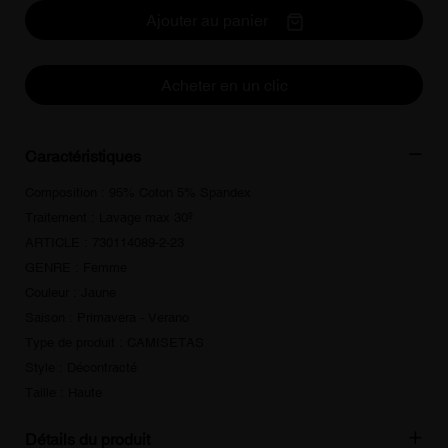
Ajouter au panier
Acheter en un clic
Caractéristiques
Composition : 95% Coton 5% Spandex
Traitement : Lavage max 30º
ARTICLE : 730114089-2-23
GENRE : Femme
Couleur : Jaune
Saison : Primavera - Verano
Type de produit : CAMISETAS
Style : Décontracté
Taille : Haute
Détails du produit