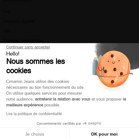
FAQ
Mentions légales​
CGV
Données personnelles
Continuer sans accepter
Politique de confidentialité
Hello!
Nous sommes les
La marque
cookies
Nous contacter
Livraison et retours
Cimarron Jeans utilise des cookies
nécessaires au bon fonctionnement du site.
Moyen de paiement
On utilise quelques services pour mesurer
Service client
notre audience,
entretenir la relation avec vous
et vous proposer
la
meilleure expérience
possible.
Lire la politique de confidentialité
Mon compte
Consentements certifiés par
Je choisis
OK pour moi