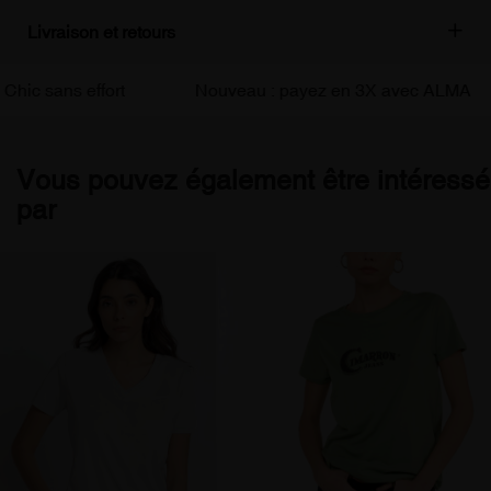
Livraison et retours
c sans effort
Nouveau : payez en 3X avec ALMA
Vous pouvez également être intéressé
par
Abonnez-vous
à notre newsletter
Pour être informé de nos offres et
bénéficier d'une réduction de 10% sur
votre première commande.