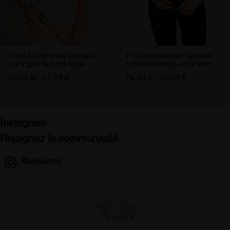
J'accepte de recevoir les offres Cimarron Jeans
T-shirt manches courtes
T-shirt manches courtes
col v gris femme kloè-
cimarron zaya-april vert
bastien cimarron
femme
73,00 €
47,99 €
75,00 €
48,99 €
Instagram
Rejoignez la communauté
@cimarron