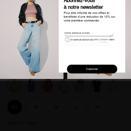
T-shirt coton manches courtes zac raffi
jaune femme
52,00 €
48,99 €
-6%
Couleur : Jaune
XS
S
M
L
XL
Guide des Tailles