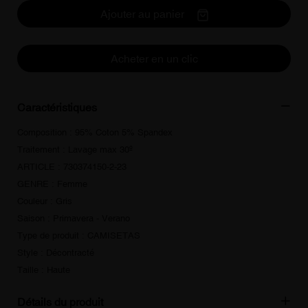
Ajouter au panier
Acheter en un clic
Caractéristiques
Composition : 95% Coton 5% Spandex
Traitement : Lavage max 30º
ARTICLE : 730374150-2-23
GENRE : Femme
Couleur : Gris
Saison : Primavera - Verano
Type de produit : CAMISETAS
Style : Décontracté
Taille : Haute
Détails du produit