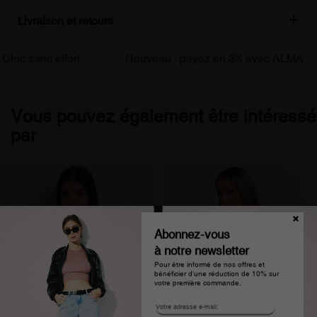
Livraison et retours
ic sans effort
Nouveau : payez en 3X avec ALMA
Vous pouvez également être intéressé
par
Abonnez-vous
à notre newsletter
Pour être informé de nos offres et
bénéficier d'une réduction de 10% sur
votre première commande.