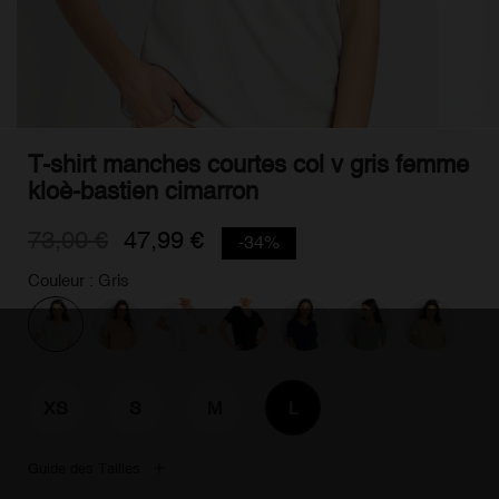
T-shirt manches courtes col v gris femme
kloè-bastien cimarron
73,00 €
47,99 €
-34%
Couleur : Gris
XS
S
M
L
Guide des Tailles