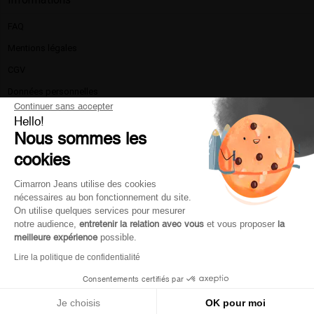
FAQ
Mentions légales​
CGV
Données personnelles
Continuer sans accepter
Politique de confidentialité
Hello!
Nous sommes les
La marque
cookies
Nous contacter
Livraison et retours
Cimarron Jeans utilise des cookies
nécessaires au bon fonctionnement du site.
Moyen de paiement
On utilise quelques services pour mesurer
Service client
notre audience,
entretenir la relation avec vous
et vous proposer
la
meilleure expérience
possible.
Lire la politique de confidentialité
Mon compte
Consentements certifiés par
Je choisis
OK pour moi