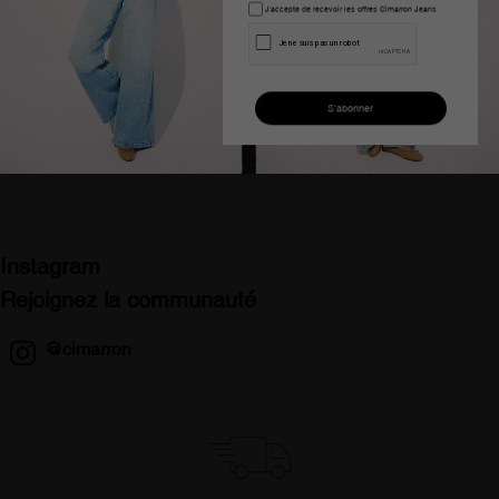
J'accepte de recevoir les offres Cimarron Jeans
T-shirt manches courtes
T-shirt sans manches
cimarron zaya-april femme
blanc lina-yani cimarron
noir
femme
75,00 €
48,99 €
45,00 €
38,99 €
Instagram
Rejoignez la communauté
@cimarron