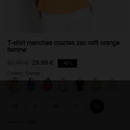
T-shirt manches courtes zac raffi orange
femme
52,00 €
29,99 €
-42%
Couleur : Orange
XS
S
M
L
XL
Guide des Tailles