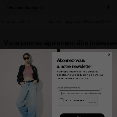
Livraison et retours
ic sans effort
Nouveau : payez en 3X avec ALMA
Vous pouvez également être intéressé
par
Abonnez-vous
à notre newsletter
Pour être informé de nos offres et
bénéficier d'une réduction de 10% sur
votre première commande.