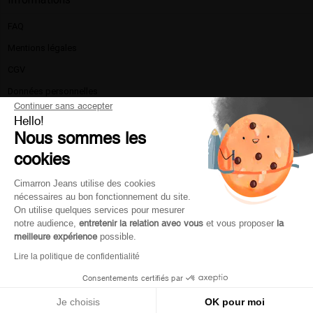
FAQ
Mentions légales​
CGV
Données personnelles
Continuer sans accepter
Politique de confidentialité
Hello!
Nous sommes les
La marque
cookies
Nous contacter
Livraison et retours
Cimarron Jeans utilise des cookies
nécessaires au bon fonctionnement du site.
Moyen de paiement
On utilise quelques services pour mesurer
Service client
notre audience,
entretenir la relation avec vous
et vous proposer
la
meilleure expérience
possible.
Lire la politique de confidentialité
Mon compte
Consentements certifiés par
Je choisis
OK pour moi