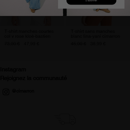
J'accepte de recevoir les offres Cimarron Jeans
T-shirt manches courtes
T-shirt sans manches
col v rose kloè-bastien
blanc lina-yani cimarron
femme
femme
73,00 €
47,99 €
45,00 €
38,99 €
Instagram
Rejoignez la communauté
@cimarron