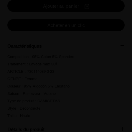
Ajouter au panier
Acheter en un clic
Caractéristiques
Composition : 95% Coton 5% Spandex
Traitement : Lavage max 30º
ARTICLE : 730114089-2-23
GENRE : Femme
Couleur : 95% Algodón 5% Elastano
Saison : Primavera - Verano
Type de produit : CAMISETAS
Style : Décontracté
Taille : Haute
Détails du produit