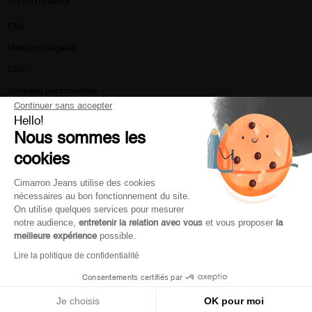
FAQ
Mentions légales​
CGV
Données personnelles
Continuer sans accepter
Politique de confidentialité
Hello!
Nous sommes les
La marque
cookies
Nous contacter
Livraison et retours
Cimarron Jeans utilise des cookies
nécessaires au bon fonctionnement du site.
Moyen de paiement
On utilise quelques services pour mesurer
Service client
notre audience,
entretenir la relation avec vous
et vous proposer
la
meilleure expérience
possible.
Lire la politique de confidentialité
Mon compte
Consentements certifiés par
Je choisis
OK pour moi