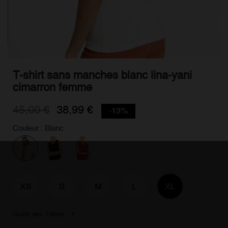
T-shirt sans manches blanc lina-yani
cimarron femme
45,00 €
38,99 €
-13%
Couleur : Blanc
XS
S
M
L
XL
Guide des Tailles