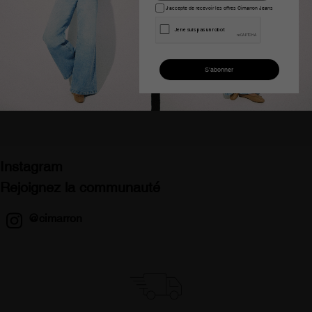
J'accepte de recevoir les offres Cimarron Jeans
T-shirt manches courtes
T-shirt manches courtes
bleu cimarron zac raffi
zac raffi cimarron rose
femme
femme
52,00 €
29,99 €
52,00 €
48,99 €
Instagram
Rejoignez la communauté
@cimarron