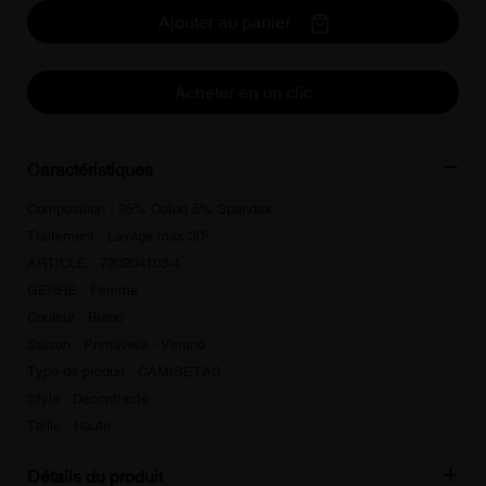
Ajouter au panier
Acheter en un clic
Caractéristiques
Composition : 95% Coton 5% Spandex
Traitement : Lavage max 30º
ARTICLE : 730204103-4
GENRE : Femme
Couleur : Blanc
Saison : Primavera - Verano
Type de produit : CAMISETAS
Style : Décontracté
Taille : Haute
Détails du produit