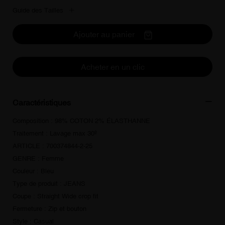
Guide des Tailles
Ajouter au panier
Acheter en un clic
Caractéristiques
Composition : 98% COTON 2% ÉLASTHANNE
Traitement : Lavage max 30º
ARTICLE : 700374844-2-25
GENRE : Femme
Couleur : Bleu
Type de produit : JEANS
Coupe : Straight Wide crop fit
Fermeture : Zip et bouton
Style : Casual