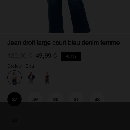
Jean droit large court bleu denim femme
125,00 €
49,99 €
-60%
Couleur : Bleu
27
29
30
31
32
33