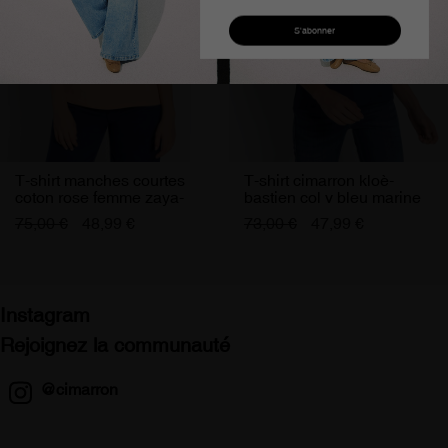
J'accepte de recevoir les offres Cimarron Jeans
T-shirt manches courtes
T-shirt cimarron kloè-
coton rose femme zaya-
bastien col v bleu marine
april cimarron
femme
75,00 €
48,99 €
73,00 €
47,99 €
Instagram
Rejoignez la communauté
@cimarron