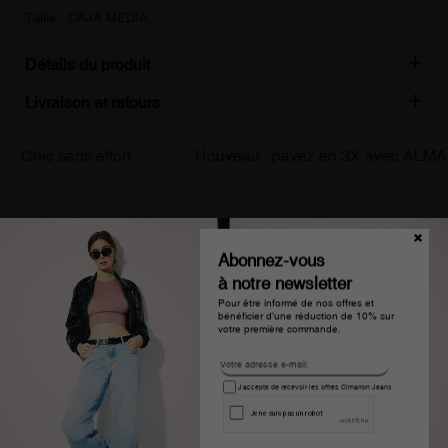
Taille : CAJA MEDIA
Détails du produit
Livraison et retours
hic sans effort
Nouveau : payez en 3X avec ALMA
Vous pouvez également être intéressé
par
Abonnez-vous
à notre newsletter
Pour être informé de nos offres et
bénéficier d'une réduction de 10% sur
votre première commande.