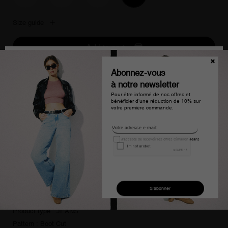
Size guide
Add to cart
Buy in one click
Features
Composition : 97% COTON 3% ÉLASTHANNE
Treatment : Wash max 30º
ITEM : 700354022-2-23
GENDER : Woman
Colour : Red
Season : Primavera - Verano
Product type : JEANS
Pattern : Boot Cut