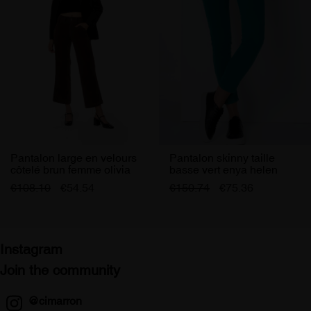
J'accepte de recevoir les offres Cimarron Jeans
Pantalon large en velours
Pantalon skinny taille
côtelé brun femme olivia
basse vert enya helen
lein
femme
€108.10
€54.54
€150.74
€75.36
Instagram
Join the community
@cimarron