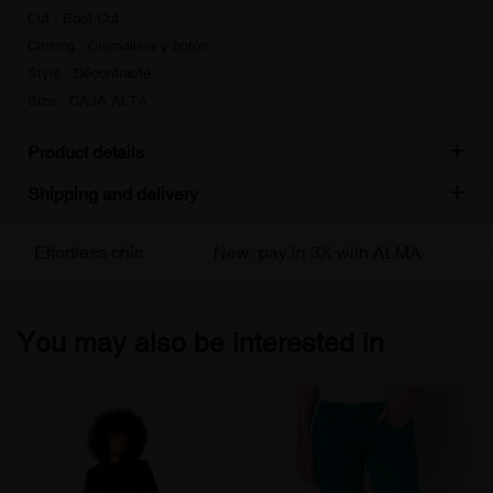
Cut : Boot Cut
Closing : Cremallera y botón
Style : Décontracté
Size : CAJA ALTA
Product details
Shipping and delivery
Effortless chic
New: pay in 3X with ALMA
Fr
You may also be interested in
Abonnez-vous
à notre newsletter
Pour être informé de nos offres et
bénéficier d'une réduction de 10% sur
votre première commande.