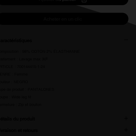
Acheter en un clic
aractéristiques
omposition : 98% COTON 2% ÉLASTHANNE
raitement : Lavage max 30º
RTICLE : 700144415-1-24
ENRE : Femme
ouleur : NEGRO
ype de produit : PANTALONES
oupe : Wide leg fit
ermeture : Zip et bouton
étails du produit
ivraison et retours