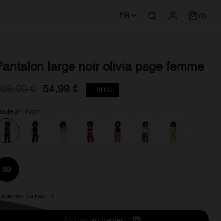
FR
(0)
Pantalon large noir olivia page femme
09,00 €
54,99 €
-50%
ouleur : Noir
32
uide des Tailles
Ajouter au panier