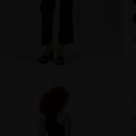
C
C
T
A
G
C
T
C
F
D
L