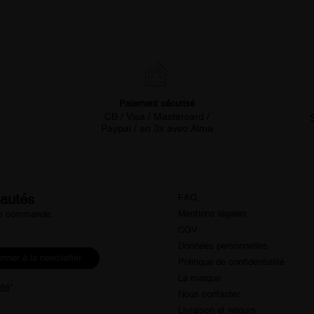
Paiement sécurisé
CB / Visa / Mastercard /
Paypal / en 3x avec Alma
eautés
FAQ
Mentions légales
ère commande.
CGV
Données personnelles
nner à la newsletter
Politique de confidentialité
La marque
ité
*
Nous contacter
Livraison et retours