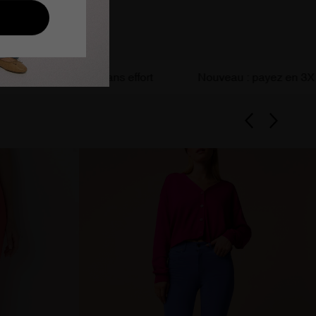
Chic sans effort
Nouveau : payez en 3X avec 