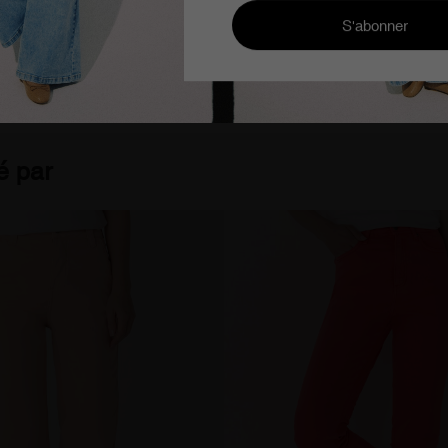
 gratuite à partir de 100€
Cimarron Jeans since 1978
é par