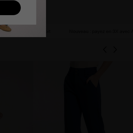
c sans effort
Nouveau : payez en 3X avec ALMA