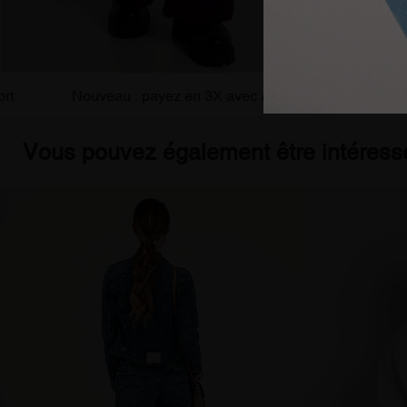
Nouveau : payez en 3X avec ALMA
Livraison gratuite à
Vous pouvez également être intéress