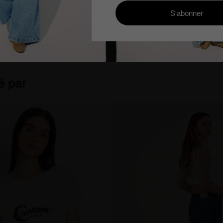
 partir de 100€
Cimarron Jeans since 1978
Chi
é par