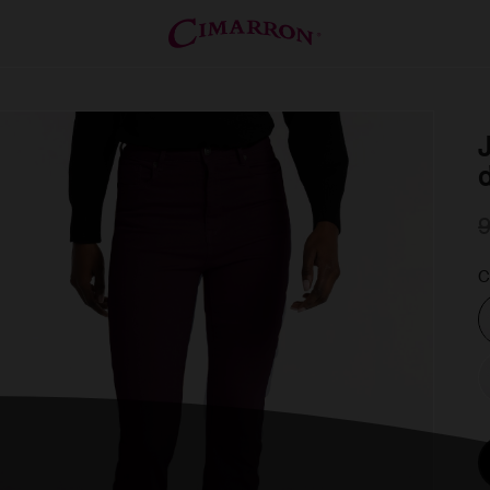
J
9
C