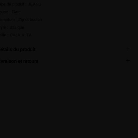
ype de produit : JEANS
oupe : Flare
ermeture : Zip et bouton
tyle : Basique
aille : CAJA ALTA
étails du produit
ivraison et retours