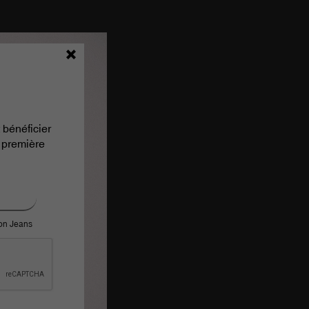
 bénéficier
 première
ron Jeans