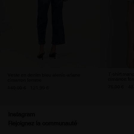
T-shirt manc
Veste en denim bleu alenis-ariane
cimarron f
cimarron femme
75,00 €
48
149,00 €
121,99 €
Instagram
Rejoignez la communauté