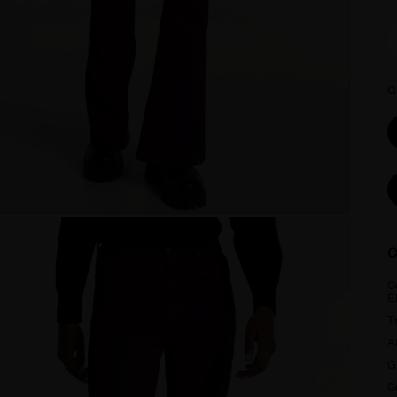
G
C
C
É
T
A
G
C