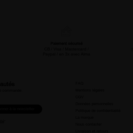
Paiement sécurisé
CB / Visa / Mastercard /
Paypal / en 3x avec Alma
eautés
FAQ
Mentions légales
ère commande.
CGV
Données personnelles
nner à la newsletter
Politique de confidentialité
La marque
ité
*
Nous contacter
Livraison et retours