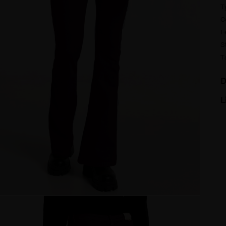
T
C
F
S
T
D
L