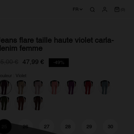
FR
(0)
eans flare taille haute violet carla-
denim femme
5,00 €
47,99 €
-49%
ouleur : Violet
25
26
27
28
29
30