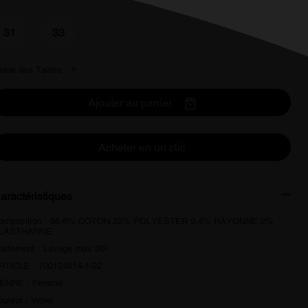
31
33
uide des Tailles
Ajouter au panier
Acheter en un clic
aractéristiques
omposition : 66,6% COTON 22% POLYESTER 9,4% RAYONNE 2%
LASTHANNE
raitement : Lavage max 30º
RTICLE : 700124014-1-22
ENRE : Femme
ouleur : Violet