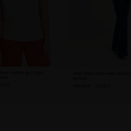
hes courtes gris logo
Jean flare carla-vade taille 
emme
femme
,99 €
184,00 €
73,99 €