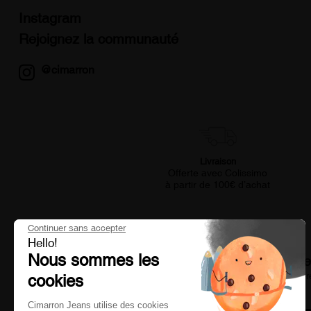
Instagram
Rejoignez la communauté
@cimarron
Livraison
Offerte avec Colissimo
à partir de 100€ d’achat
Continuer sans accepter
Hello!
Nous sommes les
Restez informé de nos bons plans et nouv
Et recevez un code de réduction de 10% valable sur votre premi
cookies
Cimarron Jeans utilise des cookies