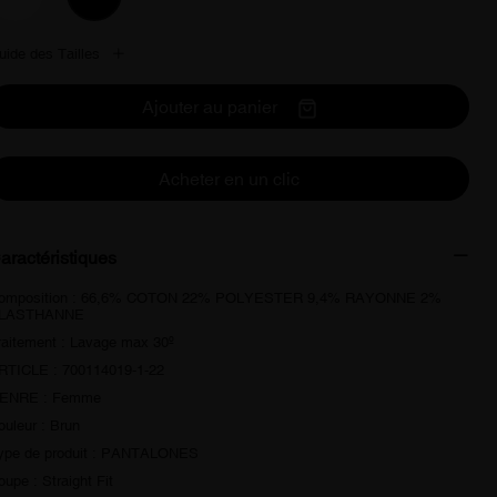
uide des Tailles
Ajouter au panier
Acheter en un clic
aractéristiques
omposition : 66,6% COTON 22% POLYESTER 9,4% RAYONNE 2%
LASTHANNE
raitement : Lavage max 30º
RTICLE : 700114019-1-22
ENRE : Femme
ouleur : Brun
ype de produit : PANTALONES
oupe : Straight Fit