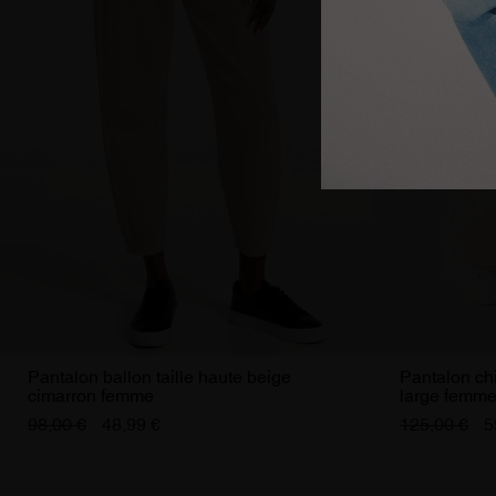
Pantalon ballon taille haute beige
Pantalon chi
cimarron femme
large femme
98,00 €
48,99 €
125,00 €
5