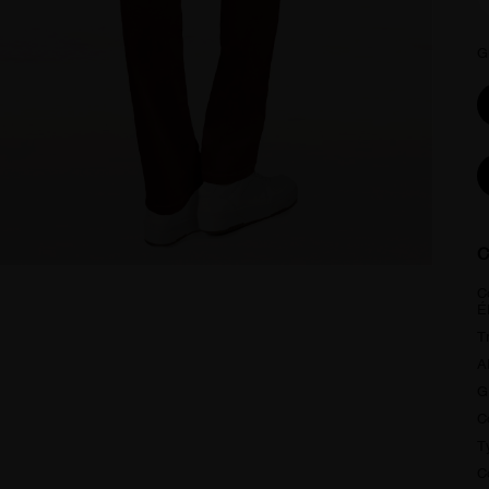
G
C
C
É
T
A
G
C
T
C