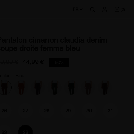
FR
(0)
Pantalon cimarron claudia denim
coupe droite femme bleu
0,00 €
44,99 €
-50%
ouleur : Bleu
26
27
28
29
30
31
32
33