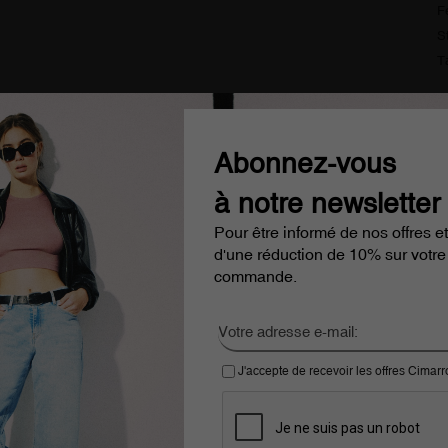
F
S
T
D
L
Abonnez-vous
à notre newsletter
aison gratuite à partir de 100€
Cimarron Jeans since 1
Pour être informé de nos offres et
d'une réduction de 10% sur votre
é par
commande.
J'accepte de recevoir les offres Cimar