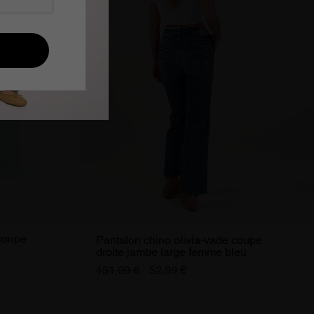
 coupe
Pantalon chino olivia-vade coupe
droite jambe large femme bleu
131,00 €
52,99 €