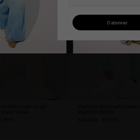
no taille haute coupe
Pantalon chino taille haute
 blanc nectar
large vert femme
9,99 €
125,00 €
82,99 €