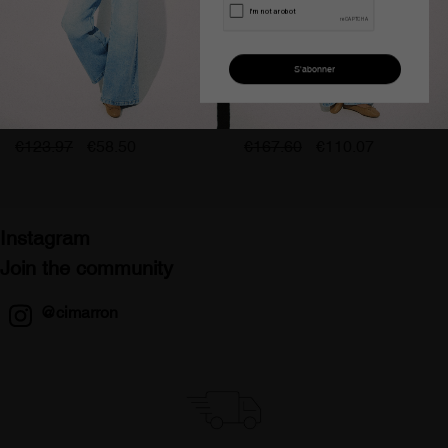
Pantalon bootcut taille
Pantalon chino slim rose
haute rouge gracia-nectar
satin élastique femme
femme
€123.97
€58.50
€167.60
€110.07
Instagram
Join the community
@cimarron