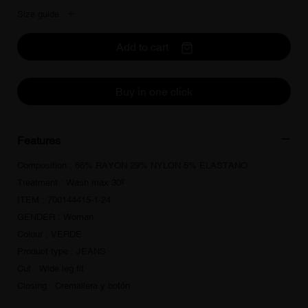
Size guide
Add to cart
Buy in one click
Features
Composition : 66% RAYON 29% NYLON 5% ELASTANO
Treatment : Wash max 30º
ITEM : 700144415-1-24
GENDER : Woman
Colour : VERDE
Product type : JEANS
Cut : Wide leg fit
Closing : Cremallera y botón