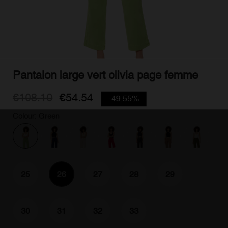
Pantalon large vert olivia page femme
€108.10
€54.54
-49.55%
Colour: Green
25
26
27
28
29
30
31
32
33