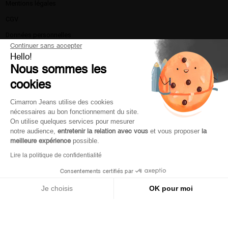
Mentions légales​
CGV
Données personnelles
Continuer sans accepter
Politique de confidentialité
Hello!
Nous sommes les
La marque
cookies
Nous contacter
Livraison et retours
Cimarron Jeans utilise des cookies
nécessaires au bon fonctionnement du site.
Moyen de paiement
On utilise quelques services pour mesurer
Service client
notre audience,
entretenir la relation avec vous
et vous proposer
la
meilleure expérience
possible.
Lire la politique de confidentialité
Mon compte
Consentements certifiés par
Je choisis
OK pour moi
Plateforme de Gestion du Consentement : Personnalisez vos Option
Axeptio consent
© Cimarron - Site réalisé par Store & Supply
Notre plateforme vous permet d'adapter et de gérer vos paramètres de