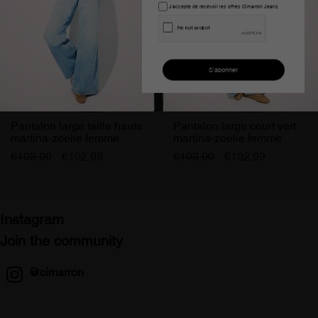
J'accepte de recevoir les offres Cimarron Jeans
Pantalon large taille haute
Pantalon large court vert
martina-zoelie femme
martina-zoelie femme
cimarron
€103.00
€102.99
€103.00
€102.99
Instagram
Join the community
@cimarron