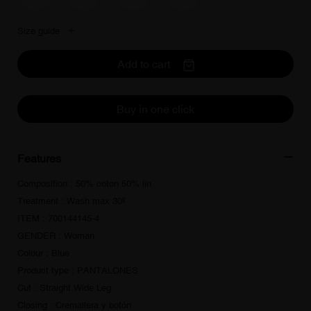
Size guide
Add to cart
Buy in one click
Features
Composition : 50% coton 50% lin
Treatment : Wash max 30º
ITEM : 700144145-4
GENDER : Woman
Colour : Blue
Product type : PANTALONES
Cut : Straight Wide Leg
Closing : Cremallera y botón