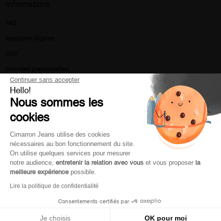
Informations
FAQ
Mentions légales​
CGV
Données personnelles
Continuer sans accepter
Politique de confidentialité
Hello!
Nous sommes les
La marque
cookies
Nous contacter
Livraison et retours
Cimarron Jeans utilise des cookies
nécessaires au bon fonctionnement du site.
Moyen de paiement
On utilise quelques services pour mesurer
Service client
notre audience,
entretenir la relation avec vous
et vous proposer
la
meilleure expérience
possible.
Lire la politique de confidentialité
Mon compte
Consentements certifiés par
Je choisis
OK pour moi