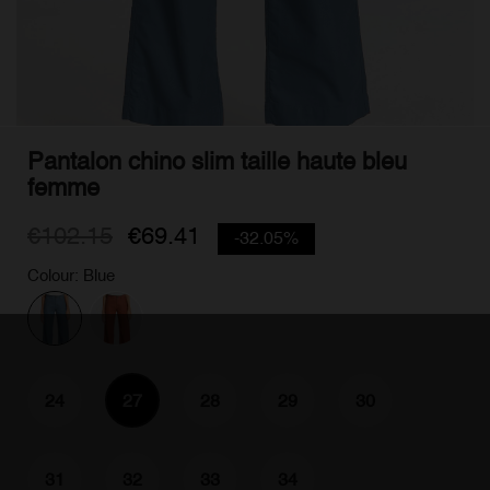
Pantalon chino slim taille haute bleu
femme
€102.15
€69.41
-32.05%
Colour: Blue
24
27
28
29
30
31
32
33
34