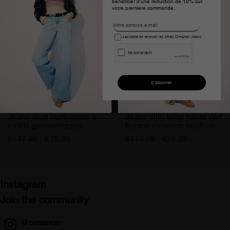
bénéficier d'une réduction de 10% sur
votre première commande.
J'accepte de recevoir les offres Cimarron Jeans
Jeans droit multicolore à
Jeans slim taille haute vert
motifs géométriques
femme cimarron nouflore-
femme
pigm
€117.02
€79.33
€113.06
€76.35
Instagram
Join the community
@cimarron