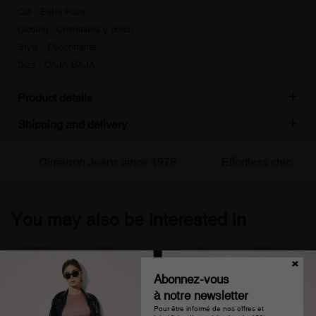
Cut : Extra Flare
Closing : Cremallera y botón
Style : Décontracté
Size : CAJA BAJA
Product details
Shipping and delivery
Cimarron Jeans since 1978
Effortless chic
You may also be interested in
Abonnez-vous
à notre newsletter
Pour être informé de nos offres et