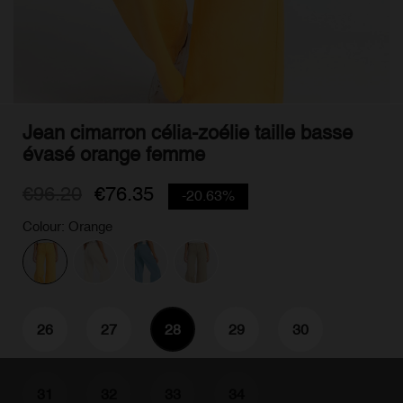
Jean cimarron célia-zoélie taille basse
évasé orange femme
€96.20
€76.35
-20.63%
Colour: Orange
26
27
28
29
30
31
32
33
34