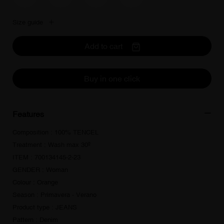
Size guide
Add to cart
Buy in one click
Features
Composition : 100% TENCEL
Treatment : Wash max 30º
ITEM : 700134145-2-23
GENDER : Woman
Colour : Orange
Season : Primavera - Verano
Product type : JEANS
Pattern : Denim