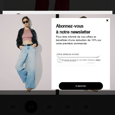
Jeans évasé taille haute rouge carla-
denim femme
€94.21
€47.59
-49.48%
Colour: Red
25
27
28
29
30