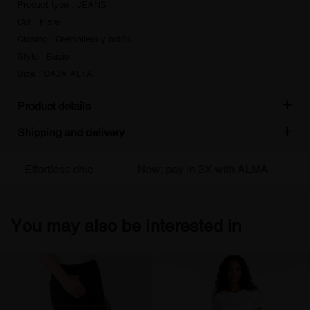
Product type : JEANS
Cut : Flare
Closing : Cremallera y botón
Style : Basic
Size : CAJA ALTA
Product details
Shipping and delivery
Effortless chic
New: pay in 3X with ALMA
F
You may also be interested in
Abonnez-vous
à notre newsletter
Pour être informé de nos offres et
bénéficier d'une réduction de 10% sur
votre première commande.