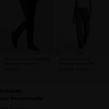
J'accepte de recevoir les offres Cimarron Jeans
Jean skinny taille naturelle
Jean évasé olivia
noir femme cimarron
montana bleu denim
femme
€139.00
€119.00
€59.99
Instagram
Join the community
@cimarron