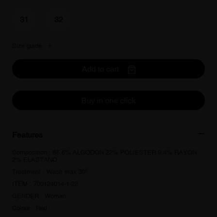
31
32
Size guide
Add to cart
Buy in one click
Features
Composition : 66.6% ALGODON 22% POLIESTER 9.4% RAYON
2% ELASTANO
Treatment : Wash max 30º
ITEM : 700124014-1-22
GENDER : Woman
Colour : Red