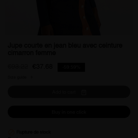
Jupe courte en jean bleu avec ceinture
cimarron femme
€93.22
€37.68
-59.59%
Size guide
Add to cart
Buy in one click

Rupture de stock