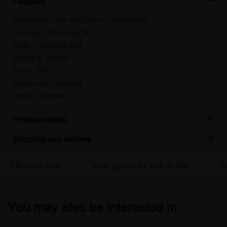
Features
Composition : 99% COTTON 1% ELASTANE
Treatment : Wash max 30º
ITEM : 710004033-1-22
GENDER : Woman
Colour : Blue
Product type : FALDAS
Closing : Botones
Product details
Shipping and delivery
Effortless chic
New: pay in 3X with ALMA
Fre
You may also be interested in