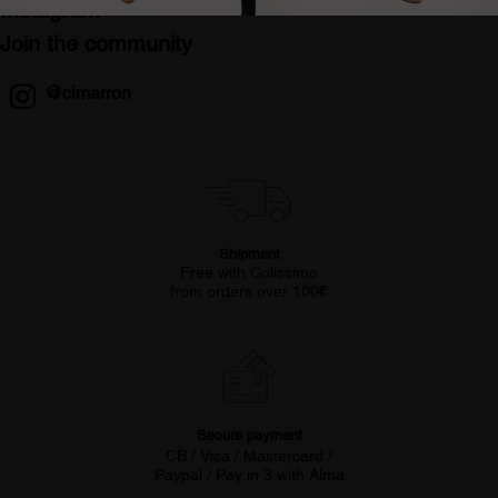
Instagram
Join the community
@cimarron
Shipment
Free with Colissimo
from orders over 100€
Secure payment
CB / Visa / Mastercard /
Paypal / Pay in 3 with Alma