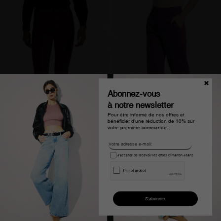
Abonnez-vous
à notre newsletter
Pour être informé de nos offres et
bénéficier d'une réduction de 10% sur
votre première commande.
J'accepte de recevoir les offres Cimarron Jeans
Jeans flare taille haute
Jean large olivia-denim
violet carla-denim femme
rose violet femme
€94.21
€47.59
€94.21
€47.59