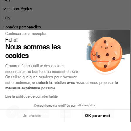
Mentions légales​
CGV
Données personnelles
Continuer sans accepter
Politique de confidentialité
Hello!
Nous sommes les
La marque
cookies
Nous contacter
Livraison et retours
Cimarron Jeans utilise des cookies
nécessaires au bon fonctionnement du site.
Moyen de paiement
On utilise quelques services pour mesurer
Service client
notre audience,
entretenir la relation avec vous
et vous proposer
la
meilleure expérience
possible.
Lire la politique de confidentialité
Mon compte
Consentements certifiés par
Je choisis
OK pour moi
Plateforme de Gestion du Consentement : Personnalisez vos Option
Axeptio consent