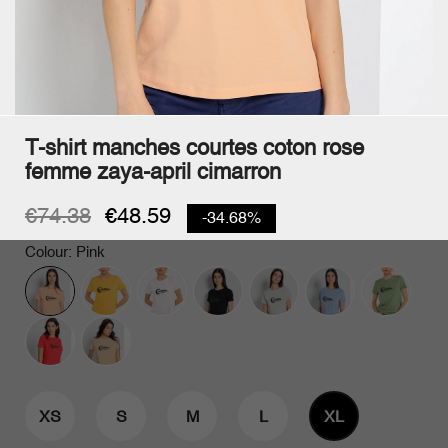
T-shirt manches courtes coton rose
femme zaya-april cimarron
€74.38
€48.59
-34.68%
Colour: Pink
XS
S
M
L
XL