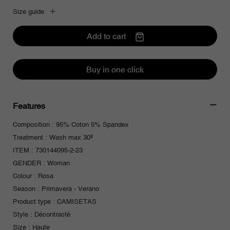
Size guide
Add to cart
Buy in one click
Features
Composition : 95% Coton 5% Spandex
Treatment : Wash max 30º
ITEM : 730144095-2-23
GENDER : Woman
Colour : Rosa
Season : Primavera - Verano
Product type : CAMISETAS
Style : Décontracté
Size : Haute