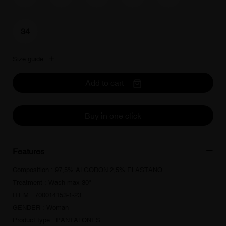
34
Size guide
Add to cart
Buy in one click
Features
Composition : 97,5% ALGODON 2,5% ELASTANO
Treatment : Wash max 30º
ITEM : 700014153-1-23
GENDER : Woman
Product type : PANTALONES