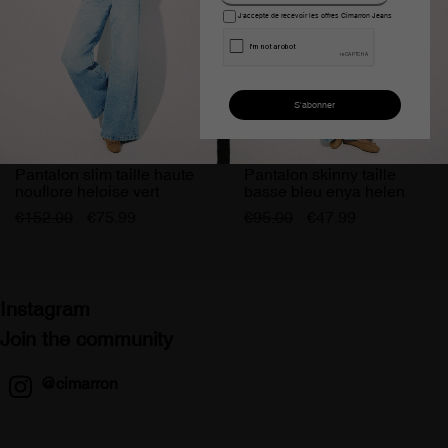
J'accepte de recevoir les offres Cimarron Jeans
Pantalon slim taille haute
Pantalon skinny taille
nouflore heloise vert
basse bleu enya helen
femme
femme
€152.00
€75.99
€95.00
€47.99
Instagram
Join the community
@cimarron