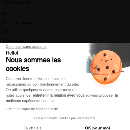
Informations
FAQ
Mentions légales​
CGV
Données personnelles
Continuer sans accepter
Politique de confidentialité
Hello!
Nous sommes les
La marque
cookies
Nous contacter
Livraison et retours
Cimarron Jeans utilise des cookies
nécessaires au bon fonctionnement du site.
Moyen de paiement
On utilise quelques services pour mesurer
Service client
notre audience,
entretenir la relation avec vous
et vous proposer
la
meilleure expérience
possible.
Lire la politique de confidentialité
Mon compte
Consentements certifiés par
Je choisis
OK pour moi