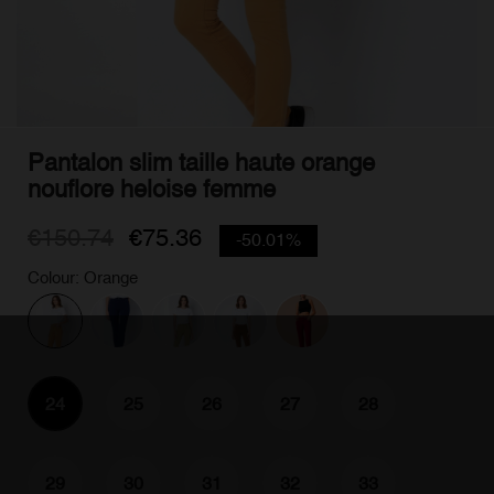
Pantalon slim taille haute orange
nouflore heloise femme
€150.74
€75.36
-50.01%
Colour: Orange
24
25
26
27
28
29
30
31
32
33